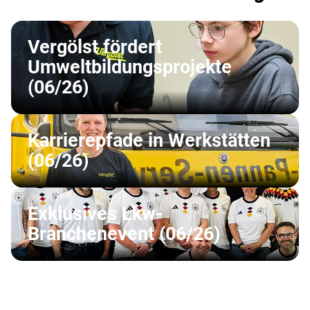
Vergölst fördert
Umweltbildungsprojekte
(06/26)
Karrierepfade in Werkstätten
(06/26)
Exklusives Lkw-
Branchenevent (06/26)