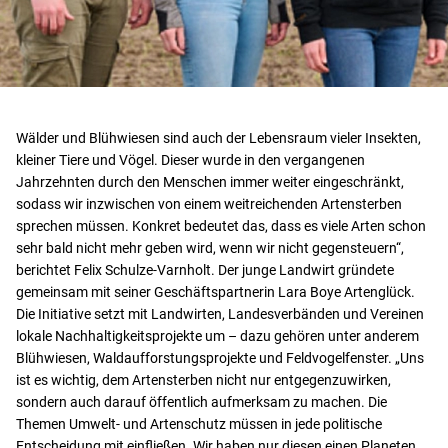
Wälder und Blühwiesen sind auch der Lebensraum vieler Insekten,
kleiner Tiere und Vögel. Dieser wurde in den vergangenen
Jahrzehnten durch den Menschen immer weiter eingeschränkt,
sodass wir inzwischen von einem weitreichenden Artensterben
sprechen müssen. Konkret bedeutet das, dass es viele Arten schon
sehr bald nicht mehr geben wird, wenn wir nicht gegensteuern“,
berichtet Felix Schulze-Varnholt. Der junge Landwirt gründete
gemeinsam mit seiner Geschäftspartnerin Lara Boye Artenglück.
Die Initiative setzt mit Landwirten, Landesverbänden und Vereinen
lokale Nachhaltigkeitsprojekte um – dazu gehören unter anderem
Blühwiesen, Waldaufforstungsprojekte und Feldvogelfenster. „Uns
ist es wichtig, dem Artensterben nicht nur entgegenzuwirken,
sondern auch darauf öffentlich aufmerksam zu machen. Die
Themen Umwelt- und Artenschutz müssen in jede politische
Entscheidung mit einfließen. Wir haben nur diesen einen Planeten