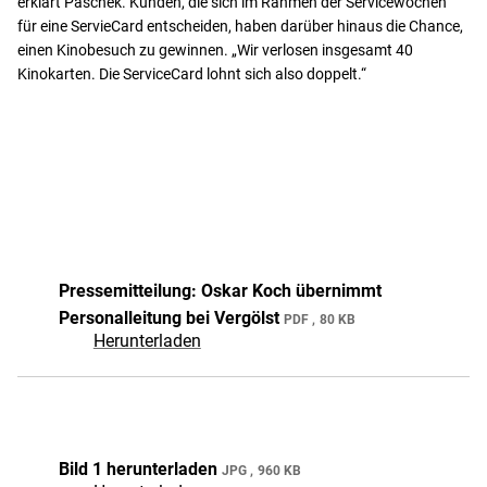
erklärt Paschek. Kunden, die sich im Rahmen der Servicewochen
für eine ServieCard entscheiden, haben darüber hinaus die Chance,
einen Kinobesuch zu gewinnen. „Wir verlosen insgesamt 40
Kinokarten. Die ServiceCard lohnt sich also doppelt.“
Pressemitteilung: Oskar Koch übernimmt
Personalleitung bei Vergölst
PDF
80 KB
Herunterladen
Bild 1 herunterladen
JPG
960 KB