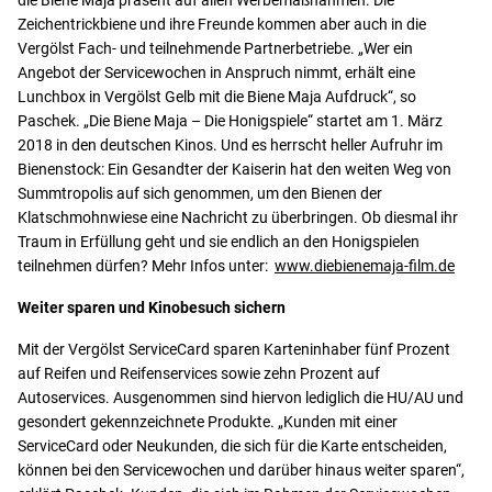
Zeichentrickbiene und ihre Freunde kommen aber auch in die
Vergölst Fach- und teilnehmende Partnerbetriebe. „Wer ein
Angebot der Servicewochen in Anspruch nimmt, erhält eine
Lunchbox in Vergölst Gelb mit die Biene Maja Aufdruck“, so
Paschek. „Die Biene Maja – Die Honigspiele“ startet am 1. März
2018 in den deutschen Kinos. Und es herrscht heller Aufruhr im
Bienenstock: Ein Gesandter der Kaiserin hat den weiten Weg von
Summtropolis auf sich genommen, um den Bienen der
Klatschmohnwiese eine Nachricht zu überbringen. Ob diesmal ihr
Traum in Erfüllung geht und sie endlich an den Honigspielen
teilnehmen dürfen? Mehr Infos unter:
www.diebienemaja-film.de
Weiter sparen und Kinobesuch sichern
Mit der Vergölst ServiceCard sparen Karteninhaber fünf Prozent
auf Reifen und Reifenservices sowie zehn Prozent auf
Autoservices. Ausgenommen sind hiervon lediglich die HU/AU und
gesondert gekennzeichnete Produkte. „Kunden mit einer
ServiceCard oder Neukunden, die sich für die Karte entscheiden,
können bei den Servicewochen und darüber hinaus weiter sparen“,