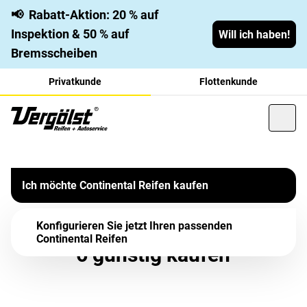
📢
Rabatt-Aktion: 20 % auf
Inspektion & 50 % auf
Will ich haben!
Bremsscheiben
Privatkunde
Flottenkunde
Continental EcoContact 6 –
Der Continental EcoContact 6 verbindet deutsche
Technologie mit hoher Effizienz und Sicherheit. Das
Ich möchte Continental Reifen kaufen
Sparsames Fahren mit
Ergebnis ist ein Sommerreifen mit optimiertem Grip und
Hightech Reifen
geringem Kraftstoffverbrauch.
Continental EcoContact
Konfigurieren Sie jetzt Ihren passenden
Continental Reifen
6 günstig kaufen