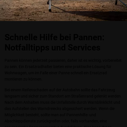
Schnelle Hilfe bei Pannen:
Notfalltipps und Services
Pannen können jederzeit passieren, daher ist es wichtig, vorbereitet
zu sein. Ein Ersatzradhalter bieten eine praktische Lösung für
Wohnwagen, um im Falle einer Panne schnell ein Ersatzrad
montieren zu können.
Bei einem Reifenschaden auf der Autobahn sollte das Fahrzeug
langsam und sicher zum Standort am Straßenrand gelenkt werden.
Nach dem Anhalten muss die Unfallstelle durch Warnblinklicht und
das Aufstellen des Warndreiecks abgesichert werden. Wenn die
Möglichkeit besteht, sollte man auf Pannenhilfe- und
Abschleppdienste zurückgreifen oder, falls vorhanden, eine