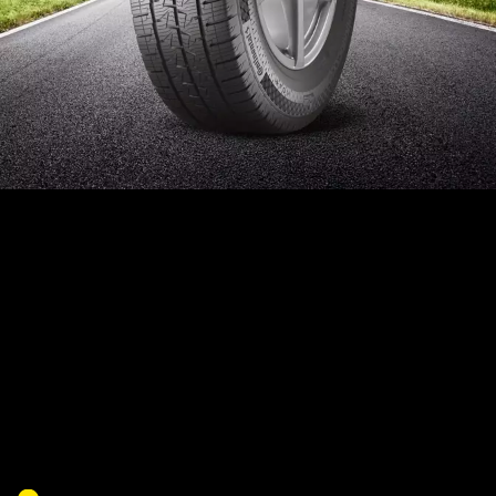
Continental VanContact
Camper - der optimale
Begleiter für Wohnwagen
Der VanContact Camper von
Continental
ist speziell für Camper,
Vans und Wohnwagen konzipiert. Durch seine höhere Traglast und
der robusten Konstruktion ist er für den Einsatz an Wohnmobilen
optimal ausgelegt. Dieser Reifen bietet: