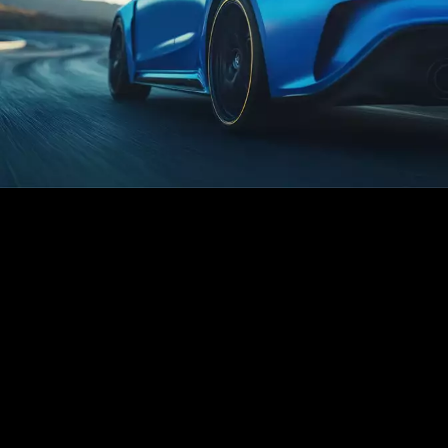
Reifen von Dunlop:
Premiumqualität für den
gehobenen Anspruch
Neben Dunlop gehören auch die Reifenmarken
Goodyear
,
Fulda
,
Sava und Debica zum Goodyear-Portfolio. Während Sava und
Debica vor allem preisbewusste Kunden ansprechen, befindet sich
Fulda im mittleren Preissegment.