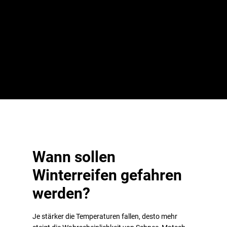
Neben einem guten Satz Sommerreifen können Sie hier auch
Winterreifen erwerben und in einer Werkstatt vor Ort auf die Felgen
ziehen lassen.
Mit dem
Brillantis 2
steht Ihnen von Barum ebenfalls ein
hervorragender Sommerreifen zur Auswahl.
Wann sollen
Winterreifen gefahren
werden?
Je stärker die Temperaturen fallen, desto mehr