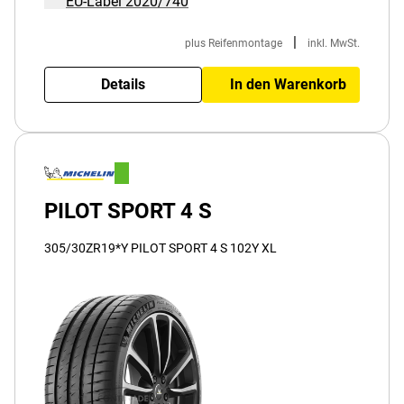
EU-Label 2020/740
|
plus Reifenmontage
inkl. MwSt.
Details
In den Warenkorb
PILOT SPORT 4 S
305/30ZR19*Y PILOT SPORT 4 S 102Y XL