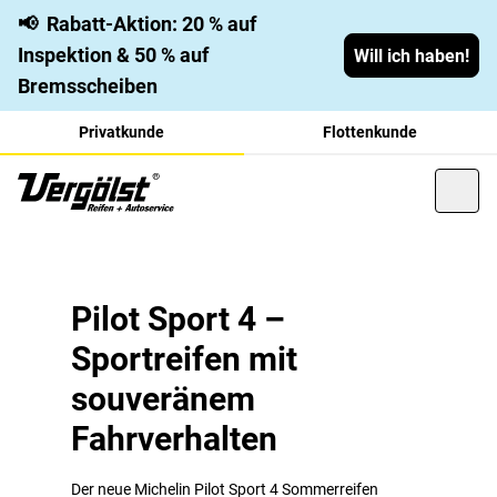
📢
Rabatt-Aktion: 20 % auf
Inspektion & 50 % auf
Will ich haben!
Bremsscheiben
Privatkunde
Flottenkunde
Michelin Pilot Sport 4 –
Präzise, berechenbar, knackig – und ohne signifikante
Schwächen: Der Michelin Pilot Sport 4 performt
UHP-Reifen für pures
Pilot Sport 4 –
außergewöhnlich. Erleben Sie den sportlichen
Sportreifen mit
Fahrvergnügen
Sommerreifen für leistungsstarke Fahrzeuge der Mittel-
und Oberklasse sowie Sportwagen.
souveränem
Fahrverhalten
Der neue Michelin Pilot Sport 4 Sommerreifen