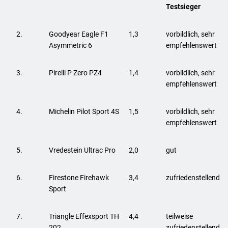
Testsieger
2.
Goodyear Eagle F1
1,3
vorbildlich, sehr
Asymmetric 6
empfehlenswert
3.
Pirelli P Zero PZ4
1,4
vorbildlich, sehr
empfehlenswert
4.
Michelin Pilot Sport 4S
1,5
vorbildlich, sehr
empfehlenswert
5.
Vredestein Ultrac Pro
2,0
gut
6.
Firestone Firehawk
3,4
zufriedenstellend
Sport
7.
Triangle Effexsport TH
4,4
teilweise
202
zufriedenstellend