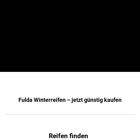
Reifenlabel
überzeugt der Fulda Kristall Montero 3 außerdem in
mehreren Winterreifen-Tests mit der Note "empfehlenswert". Im
großen Vergölst Sortiment finden Sie diese großartigen Winterreifen
besonders günstig und in Größen für jedes Fahrzeug.
Mit dem
SportControl 2
steht Ihnen von Fulda ebenfalls ein
hervorragender Sommerreifen zur Auswahl.
Fulda Winterreifen – jetzt günstig kaufen
Reifen finden