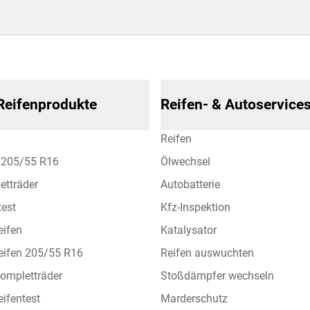
 Reifenprodukte
Reifen- & Autoservice
Reifen
n 205/55 R16
Ölwechsel
etträder
Autobatterie
test
Kfz-Inspektion
eifen
Katalysator
eifen 205/55 R16
Reifen auswuchten
ompletträder
Stoßdämpfer wechseln
ifentest
Marderschutz