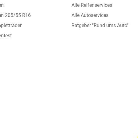
en
Alle Reifenservices
en 205/55 R16
Alle Autoservices
letträder
Ratgeber "Rund ums Auto"
ntest