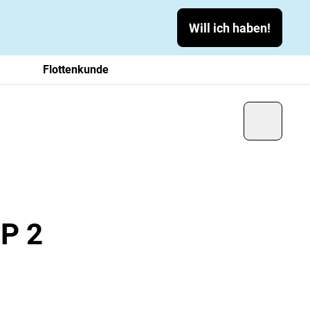
Will ich haben!
Flottenkunde
P 2