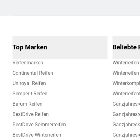
Top Marken
Beliebte
Reifenmarken
Winterreifen
Continental Reifen
Winterreife
Uniroyal Reifen
Winterkompl
Semperit Reifen
Winterreifen
Barum Reifen
Ganzjahresr
BestDrive Reifen
Ganzjahresr
BestDrive Sommerreifen
Ganzjahresk
BestDrive Winterreifen
Ganzjahresre