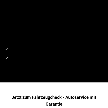
In Bezug auf den geringeren Kraftstoffverbrauch ist eine
umsichtige Fahrweise ebenfalls von großer Bedeutung.
Wer sein Fahrzeug im Bereich niedriger Drehzahlen fährt, also
möglichst schnell in den nächsten Gang schaltet, kann bis zu zwei
Liter auf 100 km sparen.
Lesen Sie außerdem:
Welche Reifen darf ich fahren?
So bestimmen Sie das Reifenalter mit der
DOT-Nummer
.
Jetzt zum Fahrzeugcheck - Autoservice mit
Garantie