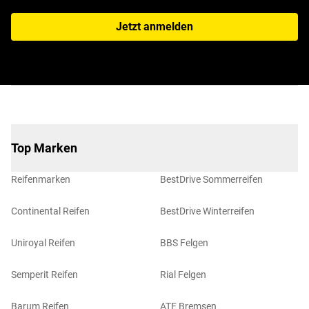
Jetzt anmelden
Top Marken
Reifenmarken
BestDrive Sommerreifen
Continental Reifen
BestDrive Winterreifen
Uniroyal Reifen
BBS Felgen
Semperit Reifen
Rial Felgen
Barum Reifen
ATE Bremsen