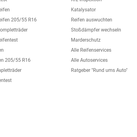
eifen
Katalysator
eifen 205/55 R16
Reifen auswuchten
ompletträder
Stoßdämpfer wechseln
ifentest
Marderschutz
en
Alle Reifenservices
en 205/55 R16
Alle Autoservices
letträder
Ratgeber "Rund ums Auto"
ntest