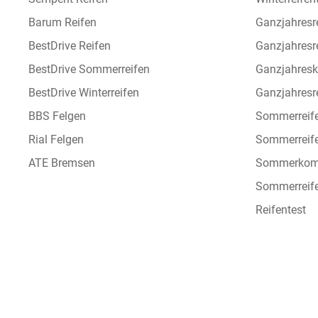
Barum Reifen
Ganzjahresr
BestDrive Reifen
Ganzjahresr
BestDrive Sommerreifen
Ganzjahresk
BestDrive Winterreifen
Ganzjahresre
BBS Felgen
Sommerreif
Rial Felgen
Sommerreif
ATE Bremsen
Sommerkomp
Sommerreife
Reifentest