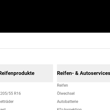
 Reifenprodukte
Reifen- & Autoservice
Reifen
n 205/55 R16
Ölwechsel
etträder
Autobatterie
test
Kfz-Inspektion