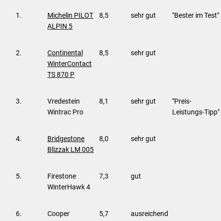
1.
Michelin PILOT
8,5
sehr gut
"Bester im Test"
ALPIN 5
2.
Continental
8,5
sehr gut
WinterContact
TS 870 P
3.
Vredestein
8,1
sehr gut
"Preis-
Wintrac Pro
Leistungs-Tipp"
4.
Bridgestone
8,0
sehr gut
Blizzak LM 005
5.
Firestone
7,3
gut
WinterHawk 4
6.
Cooper
5,7
ausreichend