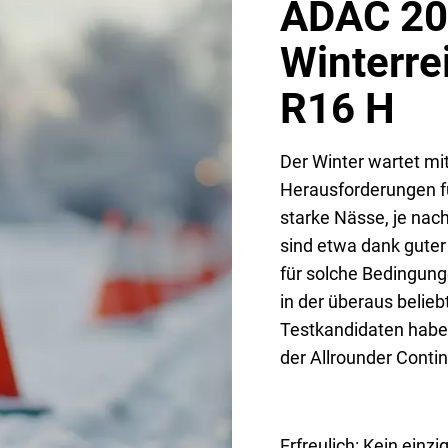
ADAC 20
Winterre
R16 H
Der Winter wartet mit
Herausforderungen fü
starke Nässe, je nach
sind etwa dank guter
für solche Bedingung
in der überaus belie
Testkandidaten haben
der Allrounder Conti
Erfreulich: Kein einz