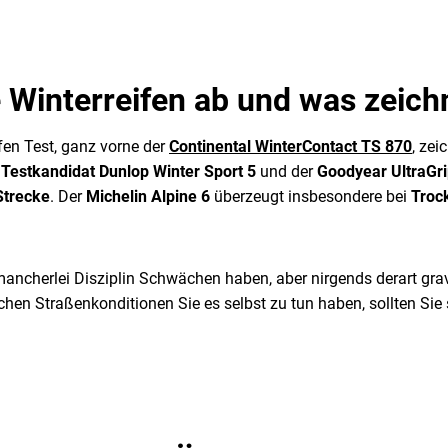
e Winterreifen ab und was zeich
fen Test, ganz vorne der
Continental WinterContact TS 870
, zei
r
Testkandidat Dunlop Winter Sport 5
und der
Goodyear UltraGr
Strecke
. Der
Michelin Alpine 6
überzeugt insbesondere bei
Troc
n mancherlei Disziplin Schwächen haben, aber nirgends derart g
chen Straßenkonditionen Sie es selbst zu tun haben, sollten Sie 