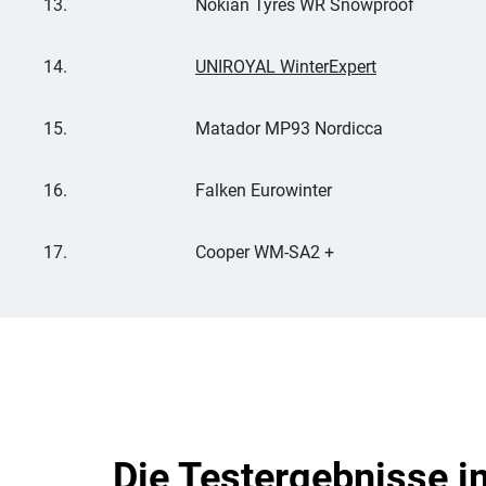
13.
Nokian Tyres WR Snowproof
14.
UNIROYAL WinterExpert
15.
Matador MP93 Nordicca
16.
Falken Eurowinter
17.
Cooper WM-SA2 +
Die Testergebnisse i