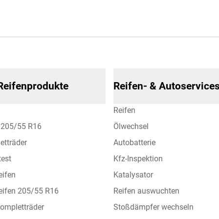
 Reifenprodukte
Reifen- & Autoservice
Reifen
n 205/55 R16
Ölwechsel
etträder
Autobatterie
test
Kfz-Inspektion
eifen
Katalysator
eifen 205/55 R16
Reifen auswuchten
ompletträder
Stoßdämpfer wechseln