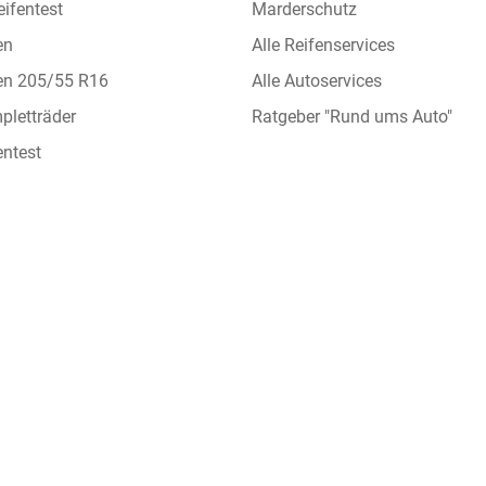
ifentest
Marderschutz
en
Alle Reifenservices
en 205/55 R16
Alle Autoservices
letträder
Ratgeber "Rund ums Auto"
ntest