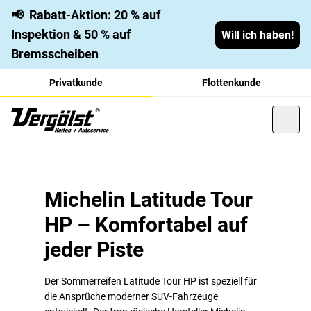
📢
Rabatt-Aktion: 20 % auf
Inspektion & 50 % auf
Will ich haben!
Bremsscheiben
Privatkunde
Flottenkunde
Michelin Latitude Tour HP –
Komfortabel, ökonomisch, langlebig: Der Michelin Latitude
Tour HP unterstützt moderne 4x4-Fahrzeuge bei
langlebig und komfortabel
Michelin Latitude Tour
anspruchsvollen Fahrmanövern On- und Off-Road.
HP – Komfortabel auf
Entdecken Sie die widerstandsfähigen SUV-Sommerreifen
von Michelin.
jeder Piste
Der Sommerreifen Latitude Tour HP ist speziell für
die Ansprüche moderner SUV-Fahrzeuge