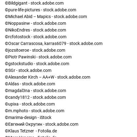
©Bildgigant - stock.adobe.com
©pure-life-pictures - stock.adobe.com
©Michael Abid – Mapics - stock.adobe.com
©Noppasinw - stock.adobe.com
©NikoEndres - stock.adobe.com
©rcfotostock - stock.adobe.com
©Oscar Carrascosa, karras6079 - stock.adobe.com
©jozsitoeroe - stock.adobe.com
©Piotr Pawinski - stock.adobe.com
©gstockstudio - stock.adobe.com
©SGr - stock.adobe.com
©Alexander Kirch – AA+W - stock.adobe.com
©Aldas - stock.adobe.com
©magdal3na - stock.adobe.com
©candy1812 - stock.adobe.com
©upixa - stock.adobe.com
©m.mphoto - stock.adobe.com
©marima-design - iStock
©Евгений Округин - stock.adobe.com
©Klaus Tetzner - Fotolia.de