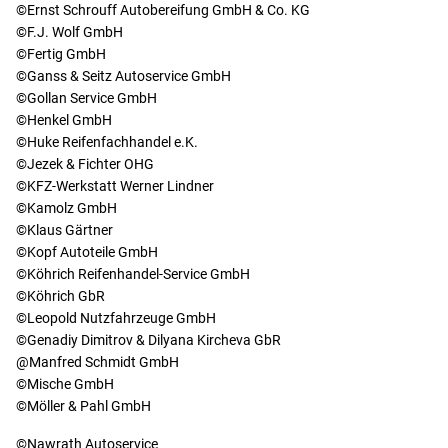
©Ernst Schrouff Autobereifung GmbH & Co. KG
©F.J. Wolf GmbH
©Fertig GmbH
©Ganss & Seitz Autoservice GmbH
©Gollan Service GmbH
©Henkel GmbH
©Huke Reifenfachhandel e.K.
©Jezek & Fichter OHG
©KFZ-Werkstatt Werner Lindner
©Kamolz GmbH
©Klaus Gärtner
©Kopf Autoteile GmbH
©Köhrich Reifenhandel-Service GmbH
©Köhrich GbR
©Leopold Nutzfahrzeuge GmbH
©Genadiy Dimitrov & Dilyana Kircheva GbR
@Manfred Schmidt GmbH
©Mische GmbH
©Möller & Pahl GmbH
©Nawrath Autoservice