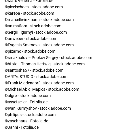
©Marc Venema - Fotolia.de
©pixelschoen - stock.adobe.com
©karepa - stock.adobe.com
©marcelheinzmann - stock.adobe.com
©animaflora - stock.adobe.com
©Sergii Figurnyi - stock.adobe.com
©anweber - stock.adobe.com
©Evgenia Smirnova - stock.adobe.com
©pixarno - stock.adobe.com
©smakhalov – Popkov Sergey - stock.adobe.com
©htpix – Thomas Hertwig - stock.adobe.com
©santosha57 - stock.adobe.com
©ARTYuSTUDIO - stock.adobe.com
©Frank Middendorf - stock.adobe.com
©Michael Abid, Mapics - stock.adobe.com
©algre - stock.adobe.com
©assetseller - Fotolia.de
©Ivan Kurmyshov - stock.adobe.com
©philipus - stock.adobe.com
©zaschnaus - Fotolia.de
©Janni - Fotolia.de