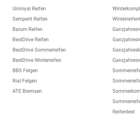
Uniroyal Reifen
Winterkompl
Semperit Reifen
Winterreifen
Barum Reifen
Ganzjahresr
BestDrive Reifen
Ganzjahresr
BestDrive Sommerreifen
Ganzjahresk
BestDrive Winterreifen
Ganzjahresre
BBS Felgen
Sommerreif
Rial Felgen
Sommerreif
ATE Bremsen
Sommerkomp
Sommerreife
Reifentest