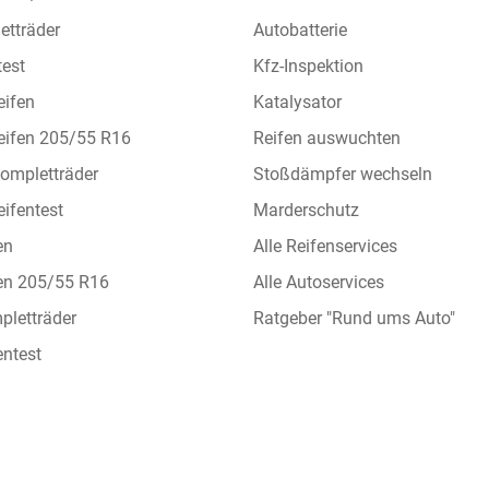
etträder
Autobatterie
test
Kfz-Inspektion
eifen
Katalysator
eifen 205/55 R16
Reifen auswuchten
ompletträder
Stoßdämpfer wechseln
ifentest
Marderschutz
en
Alle Reifenservices
en 205/55 R16
Alle Autoservices
letträder
Ratgeber "Rund ums Auto"
ntest