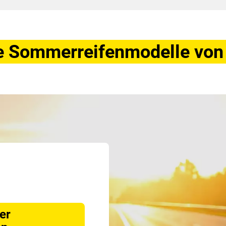
e Sommerreifenmodelle vo
er