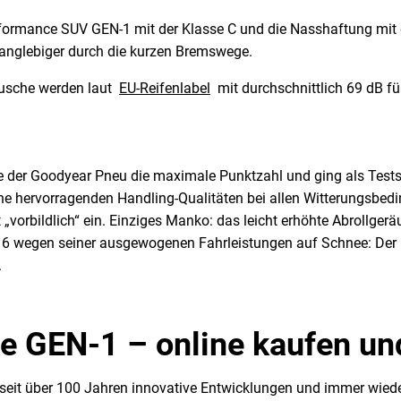
Performance SUV GEN-1 mit der Klasse C und die Nasshaftung mit 
s langlebiger durch die kurzen Bremswege.
äusche werden laut
EU-Reifenlabel
mit durchschnittlich 69 dB f
e der Goodyear Pneu die maximale Punktzahl und ging als Testsi
eine hervorragenden Handling-Qualitäten bei allen Witterungsbed
vorbildlich“ ein. Einziges Manko: das leicht erhöhte Abrollgerä
16 wegen seiner ausgewogenen Fahrleistungen auf Schnee: Der 
.
ce GEN-1 – online kaufen u
 seit über 100 Jahren innovative Entwicklungen und immer wied