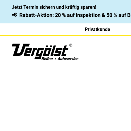
Jetzt Termin sichern und kräftig sparen!
📢
Rabatt-Aktion: 20 % auf Inspektion & 50 % auf
Privatkunde
Goodyear UltraGrip 
Vorbildich, ungeschlagen, überzeugend: Der Goody
punktet mit einer starken Bremsleistung und einem 
1– Testsieger für 4x4
Entdecken Sie den zuverlässigen Winterreifen von 