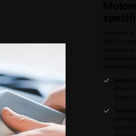
Motore
spezif
Motorenöl ist 
Wahl ist ents
Lebensdauer I
unterscheide
teilsynthetis
Mineralö
ältere F
Motoren.
Teilsynth
Mineralö
bietet b