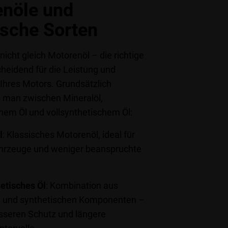
nöle und
ische Sorten
nicht gleich Motorenöl – die richtige
cheidend für die Leistung und
hres Motors. Grundsätzlich
t man zwischen
Mineralöl,
chem Öl und vollsynthetischem Öl:
l
: Klassisches Motorenöl, ideal für
ahrzeuge und weniger beanspruchte
etisches Öl
: Kombination aus
l und synthetischen Komponenten –
esseren Schutz und längere