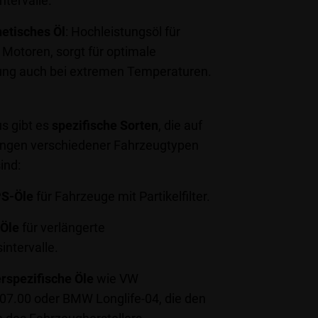
tervalle.
hetisches Öl
: Hochleistungsöl für
Motoren, sorgt für optimale
ng auch bei extremen Temperaturen.
s gibt es
spezifische Sorten
, die auf
ungen verschiedener Fahrzeugtypen
ind:
S-Öle
für Fahrzeuge mit Partikelfilter.
-Öle
für verlängerte
intervalle.
erspezifische Öle
wie VW
07.00 oder BMW Longlife-04, die den