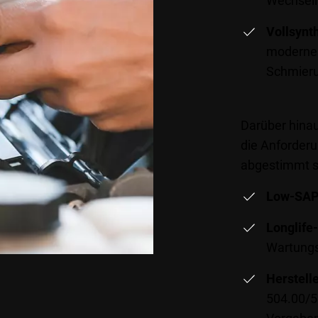
Wechselin
Vollsynt
moderne 
Schmieru
Darüber hinau
die Anforder
abgestimmt s
Low-SAP
Longlife
Wartungs
Herstell
504.00/5