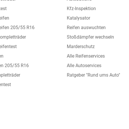
test
Kfz-Inspektion
eifen
Katalysator
eifen 205/55 R16
Reifen auswuchten
ompletträder
Stoßdämpfer wechseln
ifentest
Marderschutz
en
Alle Reifenservices
en 205/55 R16
Alle Autoservices
letträder
Ratgeber "Rund ums Auto"
ntest