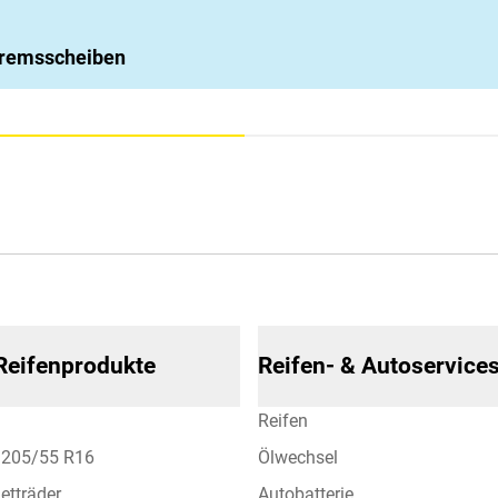
 Bremsscheiben
 Reifenprodukte
Reifen- & Autoservice
Reifen
n 205/55 R16
Ölwechsel
etträder
Autobatterie