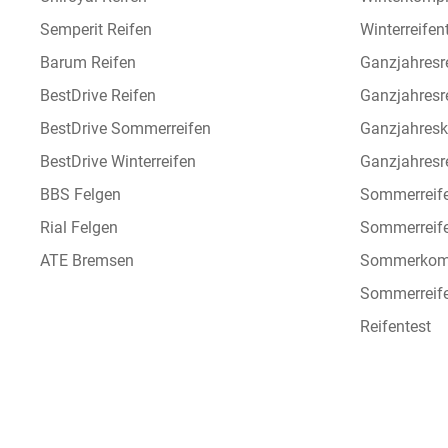
Semperit Reifen
Winterreifen
Barum Reifen
Ganzjahresr
BestDrive Reifen
Ganzjahresr
BestDrive Sommerreifen
Ganzjahresk
BestDrive Winterreifen
Ganzjahresre
BBS Felgen
Sommerreif
Rial Felgen
Sommerreif
ATE Bremsen
Sommerkomp
Sommerreife
Reifentest