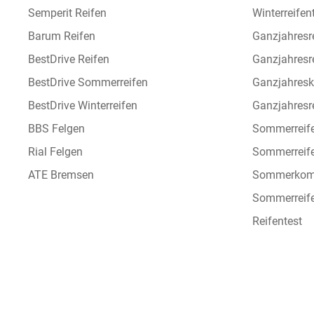
Semperit Reifen
Winterreifen
Barum Reifen
Ganzjahresr
BestDrive Reifen
Ganzjahresr
BestDrive Sommerreifen
Ganzjahresk
BestDrive Winterreifen
Ganzjahresre
BBS Felgen
Sommerreif
Rial Felgen
Sommerreif
ATE Bremsen
Sommerkomp
Sommerreife
Reifentest