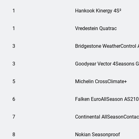
1
Hankook Kinergy 4S²
1
Vredestein Quatrac
3
Bridgestone WeatherControl
3
Goodyear Vector 4Seasons G
5
Michelin CrossClimate+
6
Falken EuroAllSeason AS210
7
Continental AllSeasonContac
8
Nokian Seasonproof