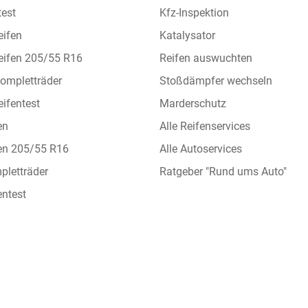
test
Kfz-Inspektion
eifen
Katalysator
eifen 205/55 R16
Reifen auswuchten
ompletträder
Stoßdämpfer wechseln
ifentest
Marderschutz
en
Alle Reifenservices
en 205/55 R16
Alle Autoservices
letträder
Ratgeber "Rund ums Auto"
ntest