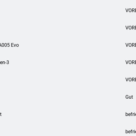
VORB
VORB
 A005 Evo
VOR
en-3
VOR
VOR
Gut
t
befr
befr