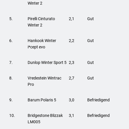
Winter 2
5.
Pirelli Cinturato
2,1
Gut
Winter 2
6.
Hankook Winter
2,2
Gut
i*cept evo
7.
Dunlop Winter Sport 5
2,3
Gut
8.
Vredestein Wintrac
2,7
Gut
Pro
9.
Barum Polaris 5
3,0
Befriedigend
10.
Bridgestone Blizzak
3,1
Befriedigend
LM005