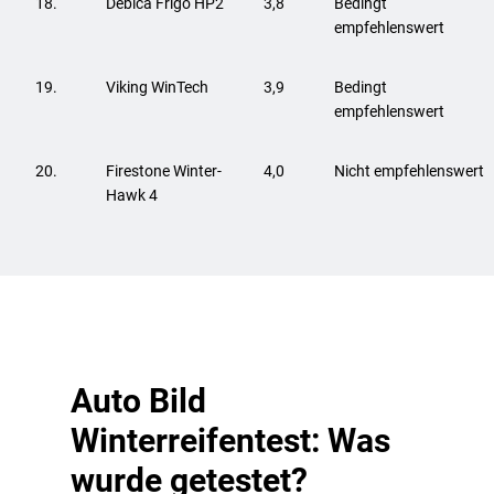
18.
Debica Frigo HP2
3,8
Bedingt
empfehlenswert
19.
Viking WinTech
3,9
Bedingt
empfehlenswert
20.
Firestone Winter-
4,0
Nicht empfehlenswert
Hawk 4
Auto Bild
Winterreifentest: Was
wurde getestet?