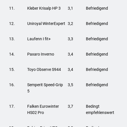
11.
Kleber Krisalp HP 3
3,1
Befriedigend
12.
Uniroyal WinterExpert
3,2
Befriedigend
13.
Laufenn I fit+
3,3
Befriedigend
14.
Paxaro Inverno
3,4
Befriedigend
15.
Toyo Observe S944
3,4
Befriedigend
16.
Semperit Speed-Grip
3,5
Befriedigend
5
17.
Falken Eurowinter
3,7
Bedingt
HS02 Pro
empfehlenswert