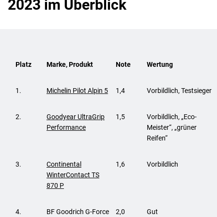
2023 im Überblick
Platz
Marke, Produkt
Note
Wertung
1.
Michelin Pilot Alpin 5
1,4
Vorbildlich, Testsieger
2.
Goodyear UltraGrip
1,5
Vorbildlich, „Eco-
Performance
Meister“, „grüner
Reifen“
3.
Continental
1,6
Vorbildlich
WinterContact TS
870 P
4.
BF Goodrich G-Force
2,0
Gut