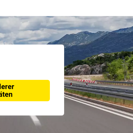
derer
äten