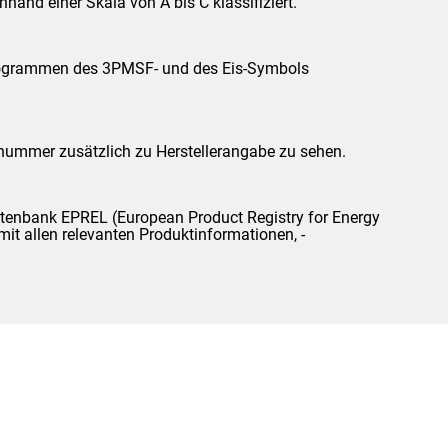
and einer Skala von A bis C klassifiziert.
ktogrammen des 3PMSF- und des Eis-Symbols
lnummer zusätzlich zu Herstellerangabe zu sehen.
tenbank EPREL (European Product Registry for Energy
mit allen relevanten Produktinformationen, -