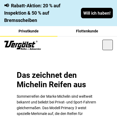
📢
Rabatt-Aktion: 20 % auf
Inspektion & 50 % auf
Will ich haben!
Bremsscheiben
Privatkunde
Flottenkunde
Michelin Primacy 3 – Der
Mit dem Primacy 3 des bekannten französischen
Reifenherstellers Michelin kommt ein leistungsstarker,
Sommerreifen mit
Das zeichnet den
sicherer und komfortabler Sommerreifen auf den Markt –
Michelin Reifen aus
Bestnoten
mit einem neuen Reifenprofil speziell für schwere
Fahrzeuge. Der Michelin Sommerreifen ist daher perfekt
auf die Bedürfnisse von Vans und Limousinen der
Sommerreifen der Marke Michelin sind weltweit
Oberklasse zugeschnitten. Hier erfahren Sie mehr über den
bekannt und beliebt bei Privat- und Sport-Fahrern
gleichermaßen. Das Modell Primacy 3 weist
Michelin-Sommerreifen mit Bestnoten.
spezielle Merkmale auf, die den Reifen für