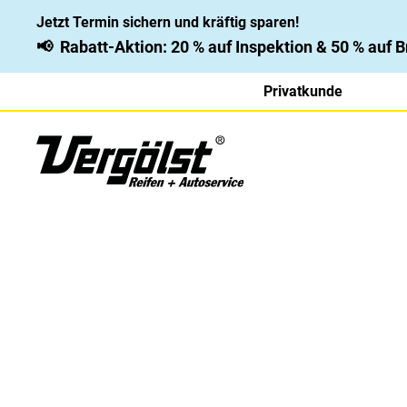
Jetzt Termin sichern und kräftig sparen!
📢
Rabatt-Aktion: 20 % auf Inspektion & 50 % auf
Privatkunde
Michelin Energy Save
Kraftstoffsparend, hochperformant, langlebig: Der M
eine lange Laufleistung und kompromisslose Siche
Leistung, niedriger
Kraftstoffverbrauch