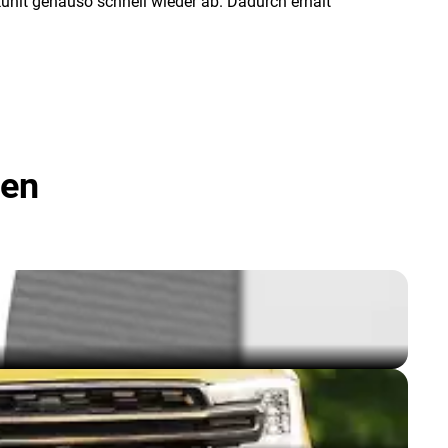
kühlt genauso schnell wieder ab. Dadurch erhält
fen