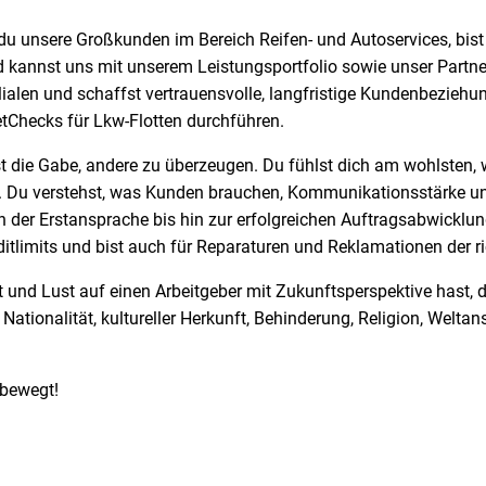
 du unsere Großkunden im Bereich Reifen- und Autoservices, bist
 kannst uns mit unserem Leistungsportfolio sowie unser Partner
lialen und schaffst vertrauensvolle, langfristige Kundenbeziehu
etChecks für Lkw-Flotten durchführen.
st die Gabe, andere zu überzeugen. Du fühlst dich am wohlsten,
en. Du verstehst, was Kunden brauchen, Kommunikationsstärke und
 der Erstansprache bis hin zur erfolgreichen Auftragsabwicklu
itlimits und bist auch für Reparaturen und Reklamationen der r
t und Lust auf einen Arbeitgeber mit Zukunftsperspektive hast, d
ationalität, kultureller Herkunft, Behinderung, Religion, Weltan
bewegt!