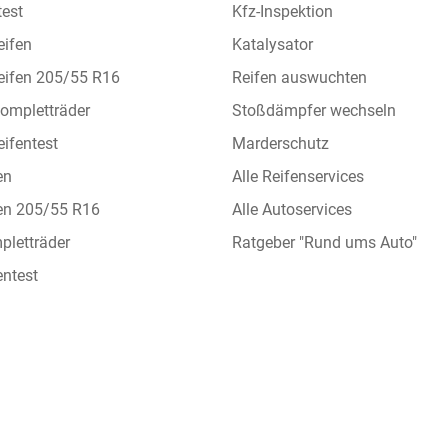
test
Kfz-Inspektion
eifen
Katalysator
eifen 205/55 R16
Reifen auswuchten
ompletträder
Stoßdämpfer wechseln
ifentest
Marderschutz
en
Alle Reifenservices
en 205/55 R16
Alle Autoservices
letträder
Ratgeber "Rund ums Auto"
ntest