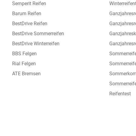
Semperit Reifen
Winterreifen
Barum Reifen
Ganzjahresr
BestDrive Reifen
Ganzjahresr
BestDrive Sommerreifen
Ganzjahresk
BestDrive Winterreifen
Ganzjahresre
BBS Felgen
Sommerreif
Rial Felgen
Sommerreif
ATE Bremsen
Sommerkomp
Sommerreife
Reifentest