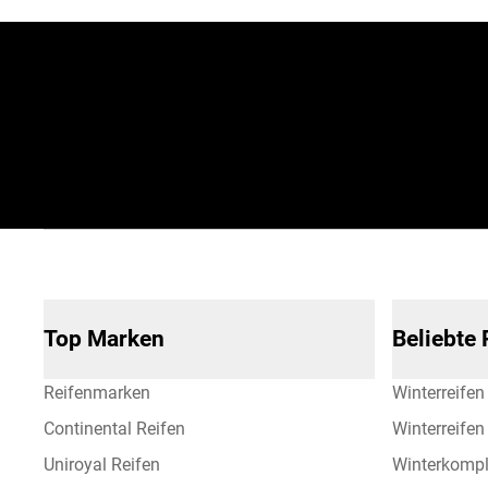
Jetzt zum Newsletter
anmelden!
Top Marken
Beliebte
Reifenmarken
Winterreifen
Continental Reifen
Winterreife
Uniroyal Reifen
Winterkompl