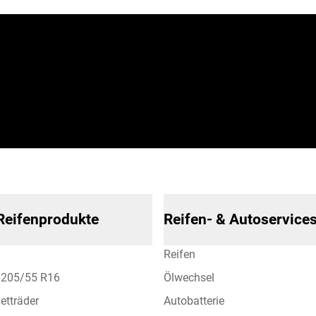
 Reifenprodukte
Reifen- & Autoservice
Reifen
n 205/55 R16
Ölwechsel
etträder
Autobatterie