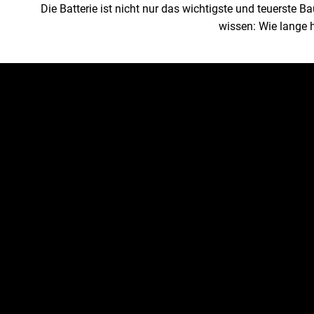
Die Batterie ist nicht nur das wichtigste und teuerste
wissen: Wie lange h
E-Auto Batterie als Alter
Verbrennermotor
Die Zukunft der Autoindustrie ist elektrisch. Elektr
letzten Jahren rasant entwickelt und sind zu einer 
herkömmlichen Verbrennungsmotoren geworden.