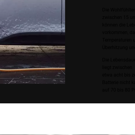
Die Wohlfühltem
zwischen 15 u
können die Lebe
vorkommen, da
Temperaturen u
Überhitzung un
Die Lebensdaue
liegt zwischen
etwa acht bis z
Batterie nicht 
auf 70 bis 80 P