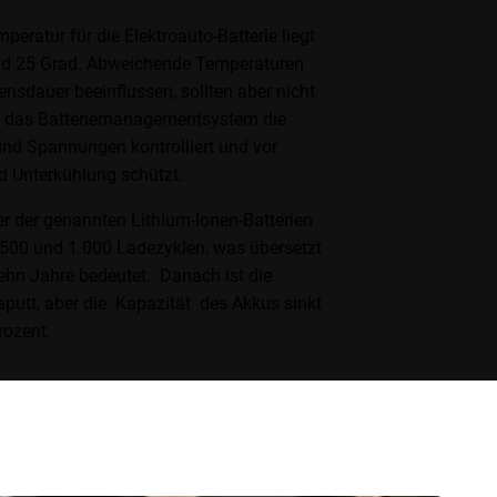
peratur für die Elektroauto-Batterie liegt
nd 25 Grad. Abweichende Temperaturen
nsdauer beeinflussen, sollten aber nicht
 das Batteriemanagementsystem die
nd Spannungen kontrolliert und vor
d Unterkühlung schützt.
r der genannten Lithium-Ionen-Batterien
 500 und 1.000 Ladezyklen, was übersetzt
ehn Jahre bedeutet. Danach ist die
kaputt, aber die Kapazität des Akkus sinkt
rozent.