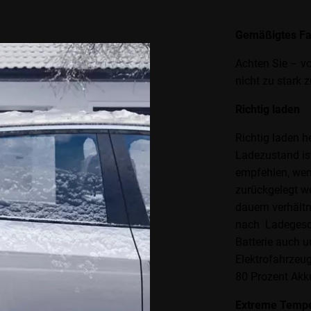
Gemäßigtes Fa
Achten Sie – vo
nicht zu stark
Richtig laden
Richtig laden h
Ladezustand ist
empfehlen, wen
zurückgelegt we
dauern verhältn
nach Ladegesch
Batterie auch u
Elektrofahrzeu
80 Prozent Akk
Extreme Tempe