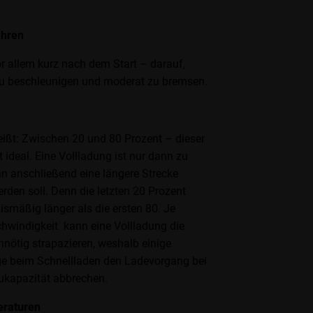
hren
r allem kurz nach dem Start – darauf,
 zu beschleunigen und moderat zu bremsen.
eißt: Zwischen 20 und 80 Prozent – dieser
 ideal. Eine Vollladung ist nur dann zu
n anschließend eine längere Strecke
rden soll. Denn die letzten 20 Prozent
ismäßig länger als die ersten 80. Je
windigkeit kann eine Vollladung die
nnötig strapazieren, weshalb einige
ge beim Schnellladen den Ladevorgang bei
ukapazität abbrechen.
raturen