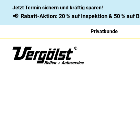
Jetzt Termin sichern und kräftig sparen!
📢
Rabatt-Aktion: 20 % auf Inspektion & 50 % auf
Privatkunde
Bridgestone Blizzak 
Egal, ob verschneite Straßen oder nasses Winterwet
garantiert Ihnen zuverlässige Sicherheit und Kontrol
verbesserter Laufleistung und innovativen Technolog
optimale Kombination für anspruchsvolle Bedingun