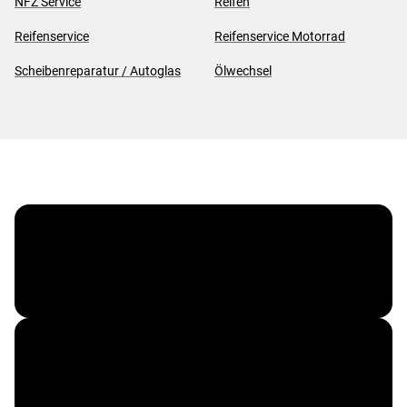
NFZ Service
Reifen
Reifenservice
Reifenservice Motorrad
Scheibenreparatur / Autoglas
Ölwechsel
Vergölst ServiceCard
Corporate Benefits