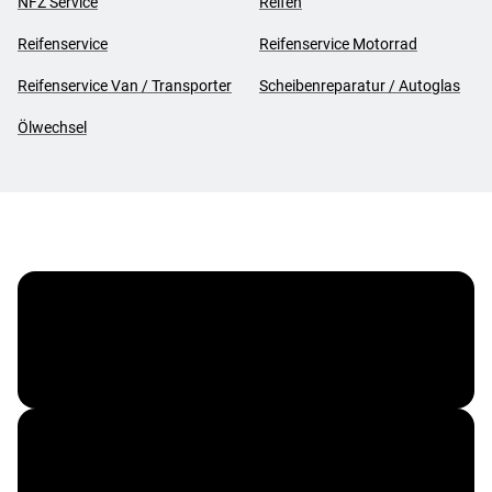
NFZ Service
Reifen
Reifenservice
Reifenservice Motorrad
Reifenservice Van / Transporter
Scheibenreparatur / Autoglas
Ölwechsel
Vergölst ServiceCard
Corporate Benefits