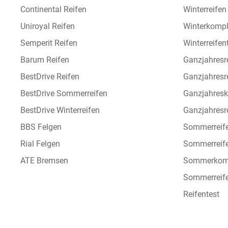
Continental Reifen
Winterreife
Uniroyal Reifen
Winterkompl
Semperit Reifen
Winterreifen
Barum Reifen
Ganzjahresr
BestDrive Reifen
Ganzjahresr
BestDrive Sommerreifen
Ganzjahresk
BestDrive Winterreifen
Ganzjahresre
BBS Felgen
Sommerreif
Rial Felgen
Sommerreif
ATE Bremsen
Sommerkomp
Sommerreife
Reifentest