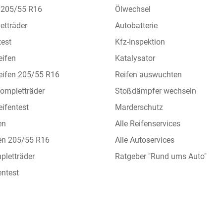
n 205/55 R16
Ölwechsel
etträder
Autobatterie
test
Kfz-Inspektion
eifen
Katalysator
eifen 205/55 R16
Reifen auswuchten
ompletträder
Stoßdämpfer wechseln
ifentest
Marderschutz
en
Alle Reifenservices
en 205/55 R16
Alle Autoservices
letträder
Ratgeber "Rund ums Auto"
ntest