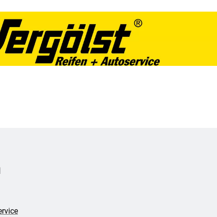
n
ervice