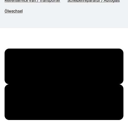
Reifenservice Van / Transporter
Scheibenreparatur / Autoglas
Ölwechsel
Vergölst ServiceCard
Corporate Benefits