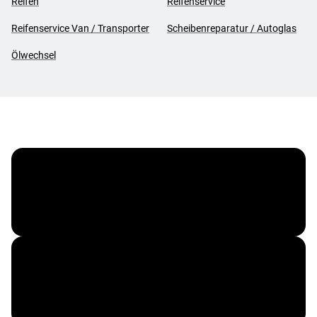
Reifen
Reifenservice
Reifenservice Van / Transporter
Scheibenreparatur / Autoglas
Ölwechsel
Vergölst ServiceCard
Corporate Benefits