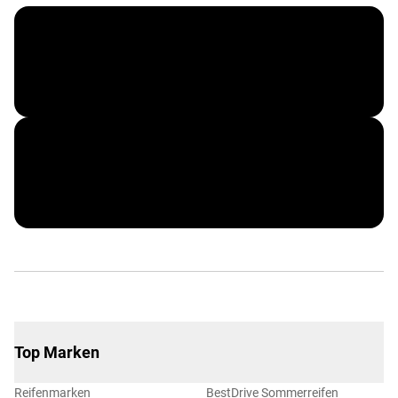
Vergölst ServiceCard
Corporate Benefits
Top Marken
Reifenmarken
BestDrive Sommerreifen