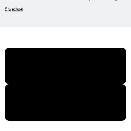
Ölwechsel
Vergölst ServiceCard
Corporate Benefits