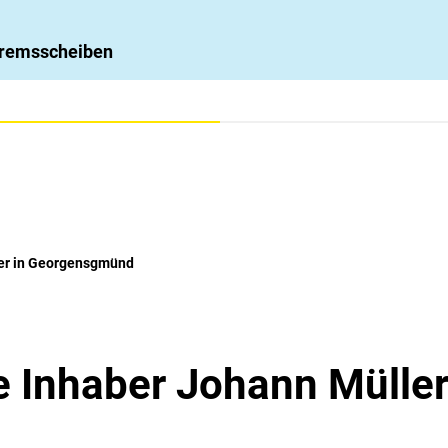
 Bremsscheiben
ler in Georgensgmünd
le Inhaber Johann Müll