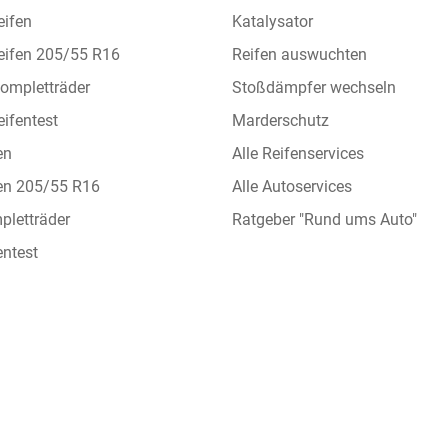
eifen
Katalysator
eifen 205/55 R16
Reifen auswuchten
ompletträder
Stoßdämpfer wechseln
ifentest
Marderschutz
en
Alle Reifenservices
en 205/55 R16
Alle Autoservices
letträder
Ratgeber "Rund ums Auto"
ntest