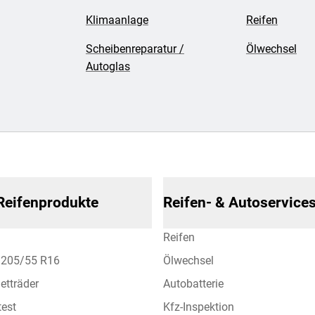
Klimaanlage
Reifen
Scheibenreparatur /
Ölwechsel
Autoglas
 Reifenprodukte
Reifen- & Autoservice
Reifen
n 205/55 R16
Ölwechsel
etträder
Autobatterie
test
Kfz-Inspektion