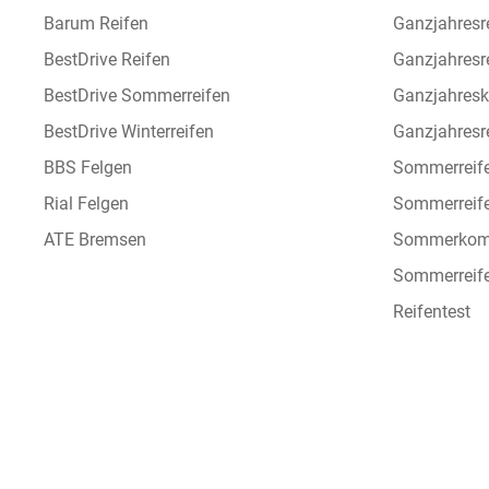
Barum Reifen
Ganzjahresr
BestDrive Reifen
Ganzjahresr
BestDrive Sommerreifen
Ganzjahresk
BestDrive Winterreifen
Ganzjahresre
BBS Felgen
Sommerreif
Rial Felgen
Sommerreif
ATE Bremsen
Sommerkomp
Sommerreife
Reifentest