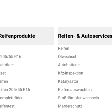
 Reifenprodukte
Reifen- & Autoservice
Reifen
n 205/55 R16
Ölwechsel
etträder
Autobatterie
test
Kfz-Inspektion
eifen
Katalysator
eifen 205/55 R16
Reifen auswuchten
ompletträder
Stoßdämpfer wechseln
ifentest
Marderschutz