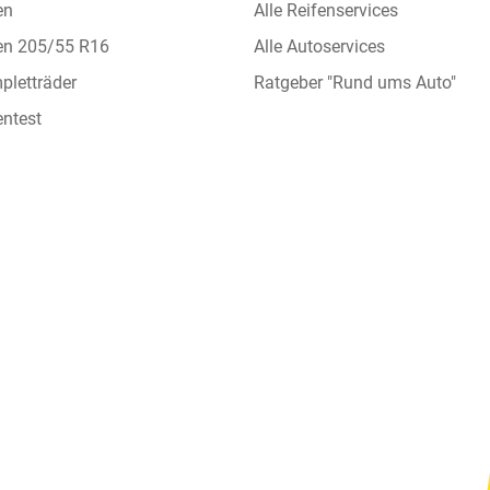
en
Alle Reifenservices
en 205/55 R16
Alle Autoservices
letträder
Ratgeber "Rund ums Auto"
ntest