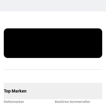
Corporate Benefits
Top Marken
Reifenmarken
BestDrive Sommerreifen