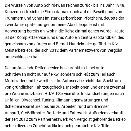
Die Wurzeln von Auto Schirdewan reichen zurück bis ins Jahr 1948.
Konzentrierte sich die Firma damals noch auf die Beseitigung von
Trümmern und Schutt im stark zerbombten Pforzheim, deutete der
zwei Jahre später aufgenommene Abschleppdienst mit
Verwertung bereits an, wohin die Reise einmal gehen würde. Heute
ist der Komplettservice rund ums Auto ein zentrales Standbein des
gemeinsam von Jürgen und Berndt Hundelmaier geführten Kfz-
Meisterbetriebs, der sich 2012 dem Partnernetzwerk von Vergölst
angeschlossen hat.
Der umfassende Reifenservice beschränkt sich bei Auto
Schirdewan nicht nur auf Pkw, sondern schließt zum Teil auch
Motorräder und Lkw mit ein. Im Autoservice reicht das Spektrum
von gründlichen Fahrzeugchecks, Inspektionen und einem zweimal
pro Woche nutzbaren HU/AU-Service über Instandsetzungen nach
Unfällen, Ölwechsel, Tuning, Klimaanlagenwartungen und
Scheibenreparaturen bis hin zu Arbeiten rund um Bremsen,
Auspuff, Stoßdämpfer, Batterie und Fahrwerk. Außerdem verkauft
der seit 2012 zum Partnernetzwerk von Vergölst gehörende Betrieb
neben diversen Zubehörartikeln auch gebrauchte Kfz-Teile.