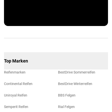
Vergölst ServiceCard
Top Marken
Reifenmarken
BestDrive Sommerreifen
Continental Reifen
BestDrive Winterreifen
Uniroyal Reifen
BBS Felgen
Semperit Reifen
Rial Felgen