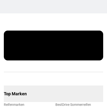
Vergölst ServiceCard
Top Marken
Reifenmarken
BestDrive Sommerreifen