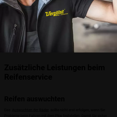
Zusätzliche Leistungen beim
Reifenservice
Reifen auswuchten
Das
Auswuchten der Räder
sollte nicht erst erfolgen, wenn Sie
Probleme beim Fahren mit dem Pkw feststellen. Damit Sie sicher