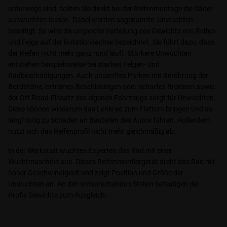
unterwegs sind, sollten Sie direkt bei der Reifenmontage die Räder
auswuchten lassen. Dabei werden sogenannte Unwuchten
beseitigt. So wird die ungleiche Verteilung des Gewichts von Reifen
und Felge auf der Rotationsachse bezeichnet. Sie führt dazu, dass
der Reifen nicht mehr ganz rund läuft. Stärkere Unwuchten
entstehen beispielsweise bei starken Felgen- und
Radbeschädigungen. Auch unsanftes Parken mit Berührung der
Bordsteine, extremes Beschleunigen oder scharfes Bremsen sowie
der Off-Road-Einsatz des eigenen Fahrzeugs sorgt für Unwuchten.
Diese können wiederum das Lenkrad zum Flattern bringen und so
langfristig zu Schäden an Bauteilen des Autos führen. Außerdem
nutzt sich das Reifenprofil nicht mehr gleichmäßig ab.
In der Werkstatt wuchten Experten das Rad mit einer
Wuchtmaschine aus. Dieses Reifenmontiergerät dreht das Rad mit
hoher Geschwindigkeit und zeigt Position und Größe der
Unwuchten an. An den entsprechenden Stellen befestigen die
Profis Gewichte zum Ausgleich.