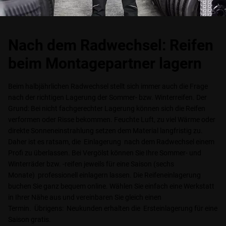
Nach dem Radwechsel: Reifen
beim Montagepartner lagern
Beim halbjährlichen Radwechsel stellt sich immer auch die Frage
nach der richtigen Lagerung der Sommer- bzw. Winterreifen. Der
Grund: Bei nicht fachgerechter Lagerung können sich die Reifen
verformen oder Risse bekommen. Feuchte Luft, zu viel Wärme oder
direkte Sonneneinstrahlung setzen dem Material langfristig zu.
Daher ist es ratsam, die Einlagerung nach dem Radwechsel einem
Profi zu überlassen. Bei Vergölst können Sie Ihre Sommer- und
Winterräder bzw. -reifen jeweils für eine Saison (sechs
Monate) professionell einlagern lassen. Die Reifeneinlagerung
buchen Sie ganz bequem online. Wählen Sie einfach eine Werkstatt
in Ihrer Nähe aus und vereinbaren Sie gleich einen
Termin. Übrigens: Neukunden erhalten die Ersteinlagerung für eine
Saison gratis.