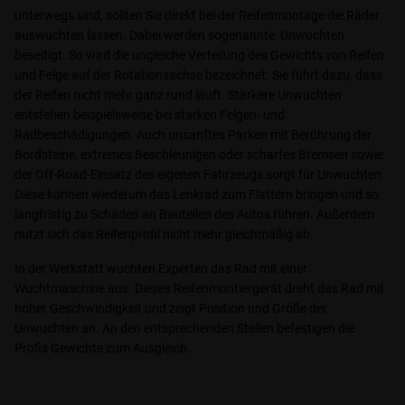
unterwegs sind, sollten Sie direkt bei der Reifenmontage die Räder
auswuchten lassen. Dabei werden sogenannte Unwuchten
beseitigt. So wird die ungleiche Verteilung des Gewichts von Reifen
und Felge auf der Rotationsachse bezeichnet. Sie führt dazu, dass
der Reifen nicht mehr ganz rund läuft. Stärkere Unwuchten
entstehen beispielsweise bei starken Felgen- und
Radbeschädigungen. Auch unsanftes Parken mit Berührung der
Bordsteine, extremes Beschleunigen oder scharfes Bremsen sowie
der Off-Road-Einsatz des eigenen Fahrzeugs sorgt für Unwuchten.
Diese können wiederum das Lenkrad zum Flattern bringen und so
langfristig zu Schäden an Bauteilen des Autos führen. Außerdem
nutzt sich das Reifenprofil nicht mehr gleichmäßig ab.
In der Werkstatt wuchten Experten das Rad mit einer
Wuchtmaschine aus. Dieses Reifenmontiergerät dreht das Rad mit
hoher Geschwindigkeit und zeigt Position und Größe der
Unwuchten an. An den entsprechenden Stellen befestigen die
Profis Gewichte zum Ausgleich.