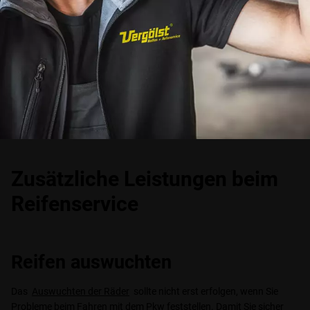
Zusätzliche Leistungen beim
Reifenservice
Reifen auswuchten
Das
Auswuchten der Räder
sollte nicht erst erfolgen, wenn Sie
Probleme beim Fahren mit dem Pkw feststellen. Damit Sie sicher