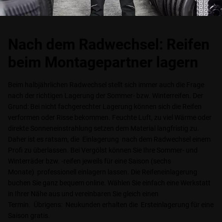
Nach dem Radwechsel: Reifen
beim Montagepartner lagern
Beim halbjährlichen Radwechsel stellt sich immer auch die Frage
nach der richtigen Lagerung der Sommer- bzw. Winterreifen. Der
Grund: Bei nicht fachgerechter Lagerung können sich die Reifen
verformen oder Risse bekommen. Feuchte Luft, zu viel Wärme oder
direkte Sonneneinstrahlung setzen dem Material langfristig zu.
Daher ist es ratsam, die Einlagerung nach dem Radwechsel einem
Profi zu überlassen. Bei Vergölst können Sie Ihre Sommer- und
Winterräder bzw. -reifen jeweils für eine Saison (sechs
Monate) professionell einlagern lassen. Die Reifeneinlagerung
buchen Sie ganz bequem online. Wählen Sie einfach eine Werkstatt
in Ihrer Nähe aus und vereinbaren Sie gleich einen
Termin. Übrigens: Neukunden erhalten die Ersteinlagerung für eine
Saison gratis.