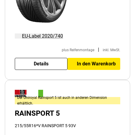
EU-Label 2020/740
|
plus Reifenmontage
inkl. MwSt.
Details
In den Warenkorb
Der Uniroyal Rainsport 5 ist auch in anderen Dimension
erhältlich.
RAINSPORT 5
215/55R16*V RAINSPORT 5 93V