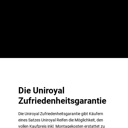
Uniroyal
RainExpert 3
und
RainExpert 5
, die Modelle der Uniroyal
RainExpert-Reihe, der Ganzjahresreifen
AllSeason Expert 2
oder
die sicheren
Winterreifen MS Plus
und
WinterExpert
– mit den
Produkten des belgischen Reifenherstellers aus dem Continental-
Portfolio greifen Sie auf eine Marke zurück, die es sich zur Aufgabe
gemacht hat, höchste Performance zu bieten.
Die Uniroyal
Zufriedenheitsgarantie
Die Uniroyal Zufriedenheitsgarantie gibt Käufern
eines Satzes Uniroyal Reifen die Möglichkeit, den
vollen Kaufpreis inkl. Montagekosten erstattet zu