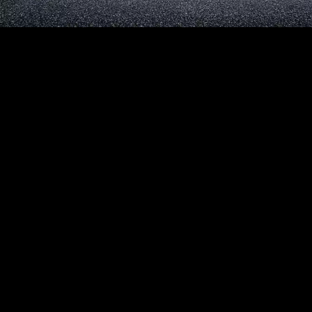
Uniroyal Reifen: Hervorragend
für Personen- und
Lastfahrzeuge
Bei der Bereifung von Nutzfahrzeugen wird Wert auf Qualität
gelegt: Hochwertige Reifen mindern das Risiko von Ausfällen und
können sogar Kraftstoff einsparen. Damit Sie und Ihr Fuhrpark
immer sicher und zuverlässig mobil sind, bietet Ihnen das Team von
Vergölst nicht nur Uniroyal-Reifen für Pkw, sondern auch
unterschiedliche Modelle für SUVs und Vans. So profitieren nicht
nur Privatpersonen, sondern auch kleine Betriebe von dem
hervorragenden Aquaplaning-Schutz der Uniroyal Reifen aus dem
Hause Continental.
Ob Uniroyal Sommerreifen wie
RainSport3
und
RainSport5
oder