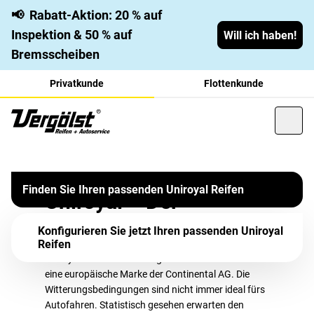
📢
Rabatt-Aktion: 20 % auf
Inspektion & 50 % auf
Will ich haben!
Bremsscheiben
Privatkunde
Flottenkunde
Uniroyal Reifen - Ihr
Seit jeher ist der Fokus der Marke Uniroyal das sichere
Fahren auf nassem Untergrund. Aus der Firma, die zu
Finden Sie Ihren passenden Uniroyal Reifen
verlässlicher Begleiter bei
Uniroyal – Der
Beginn noch ein eigenständiges Unternehmen war, ist
Regenreifen
Nässe
mittlerweile die primäre Regenreifen-Marke der Continental
Konfigurieren Sie jetzt Ihren passenden Uniroyal
AG geworden. Heute profitiert die Marke von ihrer
Reifen
jahrzehntelangen Erfahrung in der Verarbeitung von
Uniroyal – Erfinder des Regenreifens – ist seit 1979
Kautschuk ebenso wie von der internationalen Orientierung
eine europäische Marke der Continental AG. Die
Witterungsbedingungen sind nicht immer ideal fürs
des Continental-Konzerns. Ihr besonderes Markenzeichen:
Autofahren. Statistisch gesehen erwarten den
die Shark Skin Technologie, die jeden Reifen zu einem